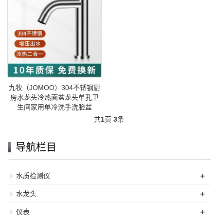
九牧（JOMOO）304不锈钢厨
房水龙头冷热面盆龙头单孔卫
生间家用单冷洗手洗脸盆
共
1
页
3
条
导航栏目
+
水质检测仪
+
水龙头
+
仪表