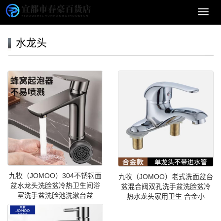
导
航
菜
水龙头
单
九牧（JOMOO）304不锈钢面
九牧（JOMOO）老式洗面盆台
盆水龙头洗脸盆冷热卫生间浴
盆混合阀双孔洗手盆洗脸盆冷
室洗手盆洗脸池洗漱台盆
热水龙头家用卫生 合金小