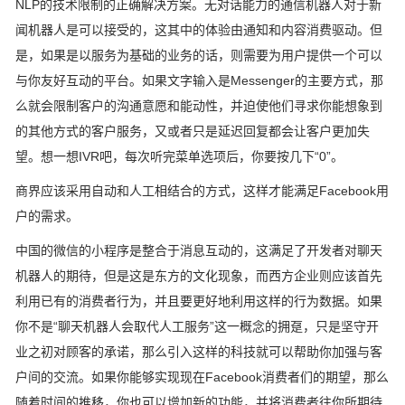
NLP的技术限制的正确解决方案。无对话能力的通信机器人对于新
闻机器人是可以接受的，这其中的体验由通知和内容消费驱动。但
是，如果是以服务为基础的业务的话，则需要为用户提供一个可以
与你友好互动的平台。如果文字输入是Messenger的主要方式，那
么就会限制客户的沟通意愿和能动性，并迫使他们寻求你能想象到
的其他方式的客户服务，又或者只是延迟回复都会让客户更加失
望。想一想IVR吧，每次听完菜单选项后，你要按几下“0”。
商界应该采用自动和人工相结合的方式，这样才能满足Facebook用
户的需求。
中国的微信的小程序是整合于消息互动的，这满足了开发者对聊天
机器人的期待，但是这是东方的文化现象，而西方企业则应该首先
利用已有的消费者行为，并且要更好地利用这样的行为数据。如果
你不是“聊天机器人会取代人工服务”这一概念的拥趸，只是坚守开
业之初对顾客的承诺，那么引入这样的科技就可以帮助你加强与客
户间的交流。如果你能够实现现在Facebook消费者们的期望，那么
随着时间的推移，你也可以增加新的功能，并将消费者往你所期待