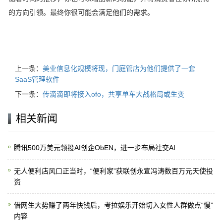
的方向引领。最终你很可能会满足他们的需求。
上一条：
美业信息化规模将现，门庭管店为他们提供了一套
SaaS管理软件
下一条：
传滴滴即将接入ofo，共享单车大战格局或生变
相关新闻
腾讯500万美元领投AI创企ObEN，进一步布局社交AI
无人便利店风口正当时，“便利家”获联创永宣冯涛数百万元天使投
资
借网生大势赚了两年快钱后，考拉娱乐开始切入女性人群做点“慢”
内容