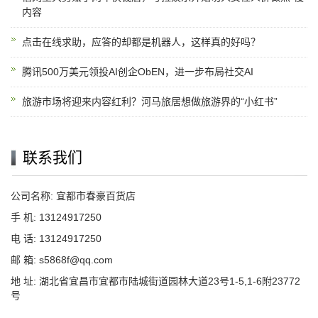
内容
点击在线求助，应答的却都是机器人，这样真的好吗？
腾讯500万美元领投AI创企ObEN，进一步布局社交AI
旅游市场将迎来内容红利？河马旅居想做旅游界的“小红书”
联系我们
公司名称: 宜都市春豪百货店
手 机: 13124917250
电 话: 13124917250
邮 箱: s5868f@qq.com
地 址: 湖北省宜昌市宜都市陆城街道园林大道23号1-5,1-6附23772
号